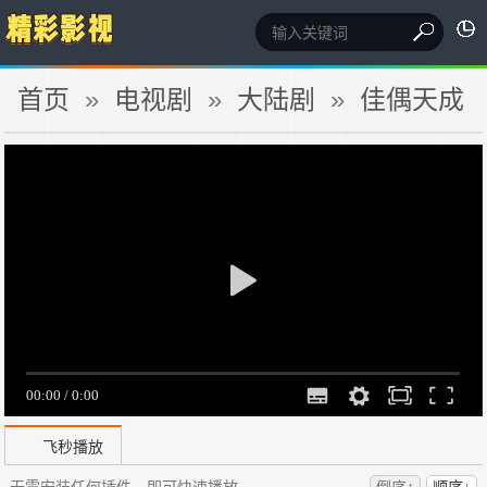
首页
»
电视剧
»
大陆剧
»
佳偶天成
飞秒播放