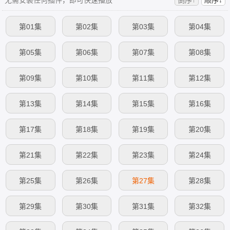
无需安装任何插件，即可快速播放
倒序↑
顺序↓
第01集
第02集
第03集
第04集
第05集
第06集
第07集
第08集
第09集
第10集
第11集
第12集
第13集
第14集
第15集
第16集
第17集
第18集
第19集
第20集
第21集
第22集
第23集
第24集
第25集
第26集
第27集
第28集
第29集
第30集
第31集
第32集