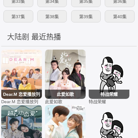
第33集
第34集
第35集
第36集
第37集
第38集
第39集
第40集
大陆剧
最近热播
Dear.M 恋爱播放列
此爱如歌
特战荣耀
Dear.M 恋爱播放列
此爱如歌
特战荣耀
表
表