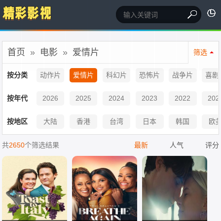
首页
»
电影
»
爱情片
筛选
按分类
动作片
爱情片
科幻片
恐怖片
战争片
喜剧
按年代
2026
2025
2024
2023
2022
202
按地区
大陆
香港
台湾
日本
韩国
欧
共
2650
个筛选结果
最新
人气
评分