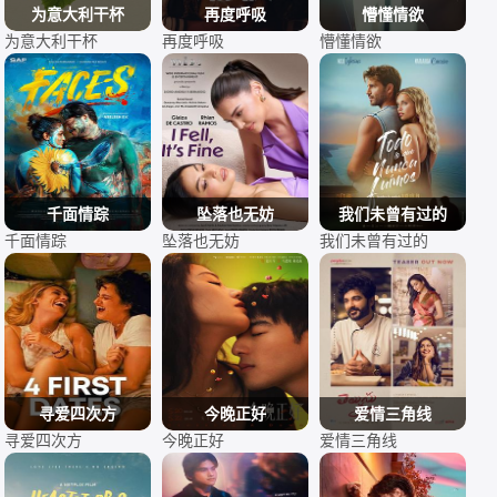
为意大利干杯
再度呼吸
懵懂情欲
为意大利干杯
再度呼吸
懵懂情欲
千面情踪
坠落也无妨
我们未曾有过的
千面情踪
坠落也无妨
我们未曾有过的
寻爱四次方
今晚正好
爱情三角线
寻爱四次方
今晚正好
爱情三角线