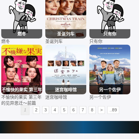
燃冬
圣诞列车
只有你
燃冬
圣诞列车
只有你
不愉快的果实 第三年
迷宫咖啡馆
另一个佐伊
不愉快的果实 第三年
迷宫咖啡馆
另一个佐伊
的见异思迁～前篇
的见异思迁～前篇
1
2
3
4
5
6
7
8
>
..89