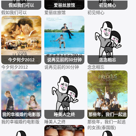
假如我们可以
爱丽丝旅馆
初见倾心
假如我们可以
爱丽丝旅馆
初见倾心
今夕何夕2012
说再见前的30分钟
念念相忘
今夕何夕2012
说再见前的30分钟
念念相忘
我的幸福婚约电影版
睡美人之终
那些年，我们一起追
我的幸福婚约电影版
睡美人之终
那些年，我们一起追
的女孩(泰国版)
的女孩(泰国版)