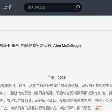
动漫
威廉·H·梅西
约翰·帕特里克·乔丹
Allen McCullough
年份：
2026
已失去信仰，她登上从蒙特利尔开往纽约的高速列车，同行的还有经验丰
中，一股强大的恶魔力量附身乘客，邪物化身阿斯蒙蒂斯让列车失控，朝
内，乘客接连被附身，危机层层蔓延。没有退路也没有外援，陆修女必须
车上，为被附身的乘客执行驱魔仪式，对抗不断扩散的邪恶...
展开