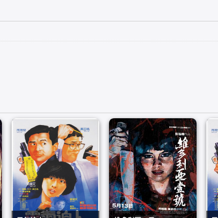
灵气迫人
维多利亚一号
灵