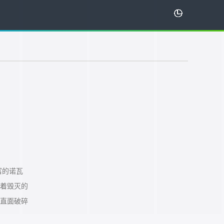
富的诺瓦
着毁灭的
直面破碎