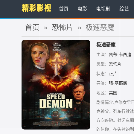
首页
电影
电视剧
综艺
首页
»
恐怖片
» 极速恶魔
极速恶魔
主演：
凯蒂·卡西迪
类型：
恐怖片
状态：
正片
导演：
强·基耶斯
地区：
美国
剧情简介:卢修女早
克神父。列车行驶途
方向疾驰。封闭车厢
的信仰，在失控的列