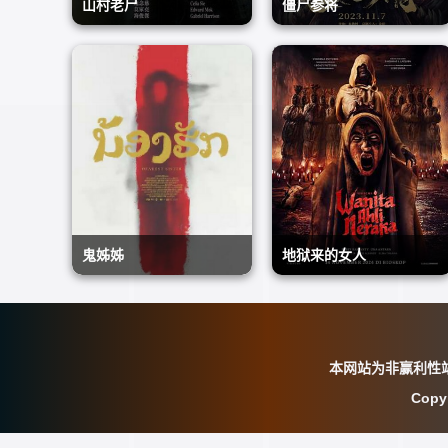
山村老尸
山村老尸
僵尸参将
僵尸参将
吴镇宇,黎姿,海俊杰,莫家
彭禺厶,阿丽亚,张子文,陈
鬼姊姊
地狱来的女人
恐怖片
尧
楚洹,廖茉汐
恐怖片
1999/中国香港
2023/中国大陆
鬼姊姊
鬼姊姊
地狱来的女人
地狱来的女人
安菲芬法瑪浦亞
Febby Rastanty,奥卡·安
恐怖片
塔拉,Ashira Zamita
恐怖片
0/
2024/印尼
本网站为非赢利性
Cop