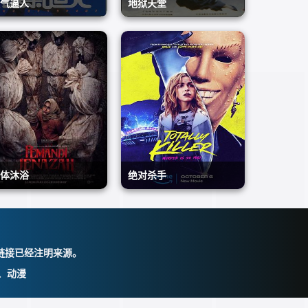
气逼人
灵气逼人
地狱天堂
地狱天堂
周润发,叶倩文,黄百鸣,
内详
体沐浴
绝对杀手
恐怖片
恐怖片
1984/中国香港
0/
体沐浴
尸体沐浴
绝对杀手
绝对杀手
ghniny Haque,Djenar M
琪兰·席普卡,奥利维亚·霍
esa Ayu,Ibrahim Risyad
恐怖片
尔特,查理·吉尔莱斯皮尔,
恐怖片
2024/印尼
洛奇林·莫罗,Troy Leigh-A
2023/美国
链接已经注明来源。
nne Johnson,丽亚娜·莱
艺、动漫
伯拉托,凯尔西·马韦马,思
黛菲·琪·沙翁,Anna Diaz,