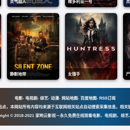
灵气迫人
灵气迫人
维多利亚一号
维多利亚一号
灵
周润发
何超仪,陈奕迅,周俊伟,曾
静默地带
女猎手
尸
恐怖片
恐怖片
国祥,
1984/中国香港
2010/中国香港
静默地带
静默地带
女猎手
女猎手
尸
马特·戴维尔,卢卡·帕普,Ni
Mike Larry Draw,Sarah H
A
kolett Barabas,艾格塔·达
恐怖片
awthorne,Sophie Hewitt
恐怖片
a
电影
-
电视剧
-
综艺
-
动漫
-
网站地图
-
百度地图
-
RSS订阅
2025/美国
瑙
2024/美国
站点，本网站所有内容均来源于互联网相关站点自动搜索采集信息，相关
yright © 2018-2021 家哟云影视－永久免费在线观看电影、电视剧、综