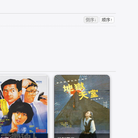
倒序↓
顺序↑
气逼人
地狱天堂