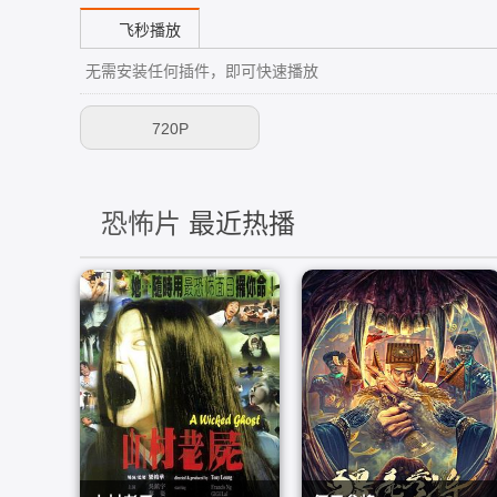
飞秒播放
无需安装任何插件，即可快速播放
720P
恐怖片
最近热播
山村老尸
僵尸参将