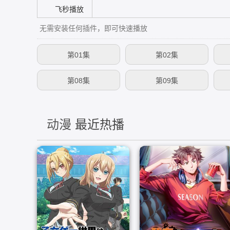
飞秒播放
无需安装任何插件，即可快速播放
第01集
第02集
第08集
第09集
动漫
最近热播
恋爱游戏世界对路人角色很
我在未来有套房·动态漫
不友好