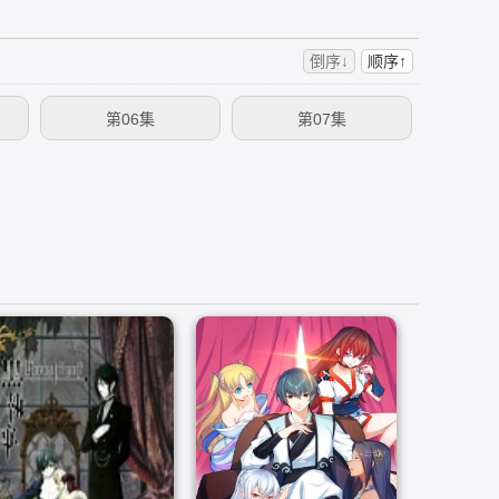
倒序↓
顺序↑
第06集
第07集
执事
修仙从长生开始 动态漫画 第
1季