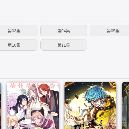
第03集
第04集
第05集
第10集
第11集
开局四个美相公 动态漫画 第
生死诀 动态漫画 第2季
黑
2季