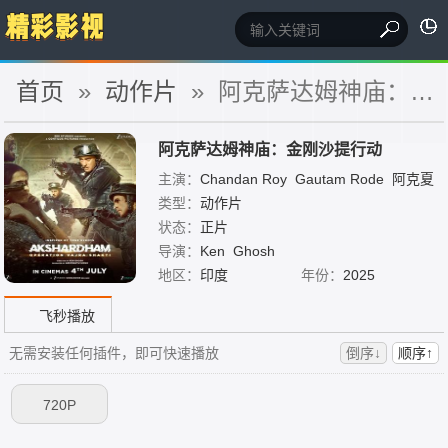
首页
»
动作片
» 阿克萨达姆神庙：金刚沙提行动
阿克萨达姆神庙：金刚沙提行动
主演：
Chandan Roy
Gautam Rode
阿克夏
耶·坎纳
类型：
动作片
状态：
正片
导演：
Ken
Ghosh
地区：
印度
年份：
2025
飞秒播放
无需安装任何插件，即可快速播放
倒序↓
顺序↑
720P