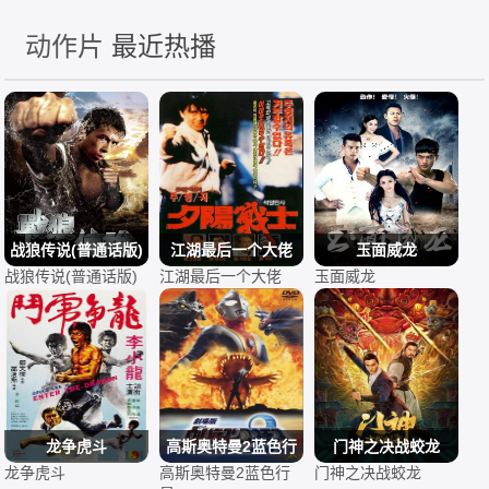
动作片
最近热播
战狼传说(普通话版)
江湖最后一个大佬
玉面威龙
战狼传说(普通话版)
江湖最后一个大佬
玉面威龙
龙争虎斗
高斯奥特曼2蓝色行
门神之决战蛟龙
龙争虎斗
高斯奥特曼2蓝色行
门神之决战蛟龙
星